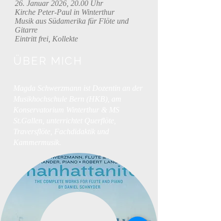
26. Januar 2026, 20.00 Uhr
Kirche Peter-Paul in Winterthur
Musik aus Südamerika für Flöte und
Gitarre
Eintritt frei, Kollekte
ÜBER MICH
Magda Schwerzmann ist Dozentin an der
Musikhochschule Bern (HKB), am
Konservatorium Winterthur & MS
St.Gallen, unterrichtet Querflöte,
Traversflöte, Fachdidaktik und
Kammermusik.