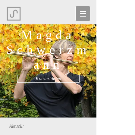
Magda
Schwerzm
ann
Konzertdaten
Aktuell: