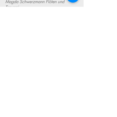
Magda Schwerzmann Flöten und
Traversi
Werke von: Françaix, Bach, Proust,
Daugherty, Burkhard
29. Januar 2022,
Florida Flute
Convenition, Orlando, USA,
5 pm, Rezital,
Elizabeth Buck, Flöten und Traversi
Magda Schwerzmann Flöten und
Traversi
Werke von: Françaix, Schnyder, Bach,
Proust, Daugherty
26. Januar 2022, Galerie Art&Business,
19.00
Trittligasse 4,
Zürich
Magda Schwerzmann, Flöten
Susan Butti Stamm, Bilder und Gedichte
Vernissage
Anmeldung:
susan@sunesan.ch